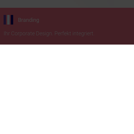
Branding
Ihr Corporate Design. Perfekt integriert.
Aufregende Farbfacetten für
die Direktbeschriftung von
flexiblen Verpackungen
Ihre Verpackung ist ein Designerstück? Warum
nicht auch Ihre Kennzeichnungen einfach in die