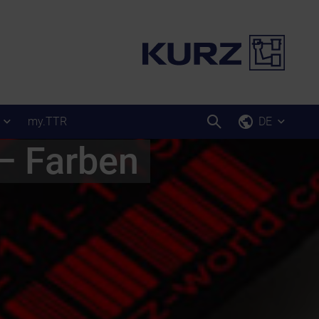
my.TTR
DE
— Farben