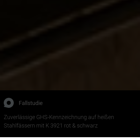
Fallstudie
Zuverlässige GHS-Kennzeichnung auf heißen
Stahlfässern mit K 3921 rot & schwarz