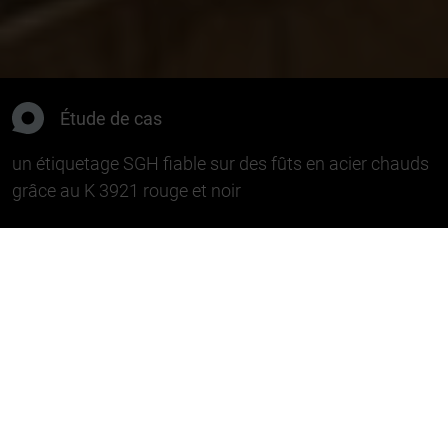
Étude de cas
un étiquetage SGH fiable sur des fûts en acier chauds
grâce au K 3921 rouge et noir
Défi
Un client industriel avait besoin d'une solution
robuste à la législation pour
l'étiquetage GHS de